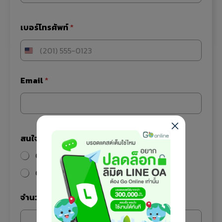
ริ
ษั
เบอร์โทรศัพท์
*
ท
เ
บ
อ
ร์
โ
Email
*
ท
ร
ศั
พ
ท์
สนใจสมัคร Package Canva
*
Canva Pro
Canva Business
จำนวน License
*