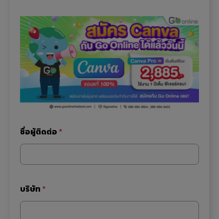
ชื่อผู้ติดต่อ
*
บ
บริษัท
*
ริ
ษั
ท
บ