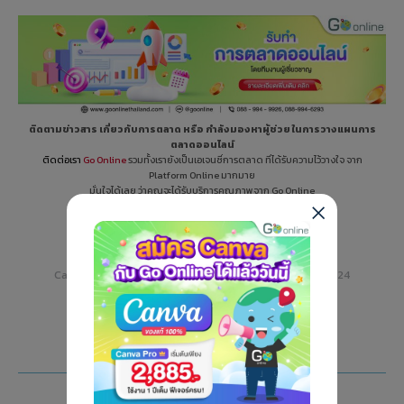
ติดตามข่าวสาร เกี่ยวกับการตลาด
หรือ กำลังมองหาผู้ช่วย ในการวางแผนการ
ตลาดออนไลน์
ติดต่อเรา
Go Online
รวมทั้งเรายังเป็นเอเจนซี่การตลาด ที่ได้รับความไว้วางใจ จาก
Platform Online มากมาย
มั่นใจได้เลย ว่าคุณจะได้รับบริการคุณภาพจาก Go Online
ใครที่สนใจ ติดต่อ Go Online มาได้เลย
Category:
Lifestyle
By
Nannapat J.
March 24, 2024
Tags:
ธุรกิจคลินิกความงาม