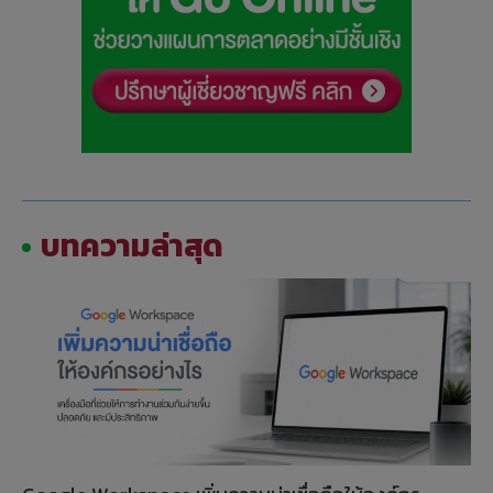
บทความล่าสุด