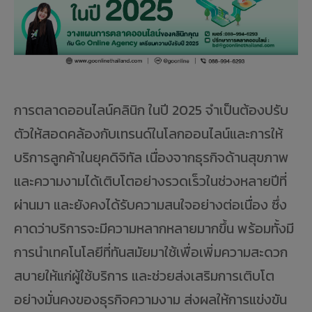
การตลาดออนไลน์คลินิก ในปี 2025 จำเป็นต้องปรับ
ตัวให้สอดคล้องกับเทรนด์ในโลกออนไลน์และการให้
บริการลูกค้าในยุคดิจิทัล เนื่องจากธุรกิจด้านสุขภาพ
และความงามได้เติบโตอย่างรวดเร็วในช่วงหลายปีที่
ผ่านมา และยังคงได้รับความสนใจอย่างต่อเนื่อง ซึ่ง
คาดว่าบริการจะมีความหลากหลายมากขึ้น พร้อมทั้งมี
การนำเทคโนโลยีที่ทันสมัยมาใช้เพื่อเพิ่มความสะดวก
สบายให้แก่ผู้ใช้บริการ และช่วยส่งเสริมการเติบโต
อย่างมั่นคงของธุรกิจความงาม ส่งผลให้การแข่งขัน