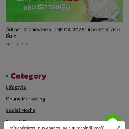
อัปเดต “ราคาแพ็กเกจ LINE OA 2026” และบริการเสริม
อื่น ๆ
April 24, 2026
Category
Lifestyle
Online Marketing
Social Media
Search Engine
เราใช้คุกกี้เพื่อพัฒนาประสิทธิภาพ และประสบการณ์ที่ดีในการใช้