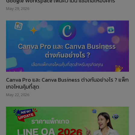
Google Workspace เพิ่มความน่าเชื่อถือให้องค์กร
May 29, 2026
Canva Pro และ Canva Business ต่างกันอย่างไร ? แพ็ก
เกจไหนคุ้มที่สุด
May 22, 2026