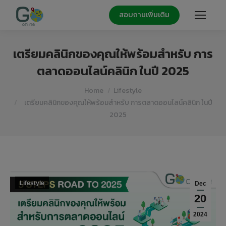
สอบถามเพิ่มเติม
เตรียมคลินิกของคุณให้พร้อมสำหรับ การ
ตลาดออนไลน์คลินิก ในปี 2025
You are here:
Home
Lifestyle
เตรียมคลินิกของคุณให้พร้อมสำหรับ การตลาดออนไลน์คลินิก ในปี
2025
Lifestyle
Dec
20
2024