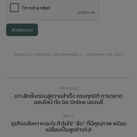
ส่งข้อความ
Category:
Lifestyle
By
Nannapat J.
December 20, 2024
PREVIOUS
เจาะลึกขั้นตอนสู่ความสำเร็จ ครบทุกมิติ การตลาด
ออนไลน์ กับ Go Online เอเจนซี่
NEXT
ธุรกิจอสังหา หาอะไร ถ้าไม่ใช่ “ลีด” ที่มีคุณภาพ พร้อม
เปลี่ยนเป็นลูกค้าจริง!