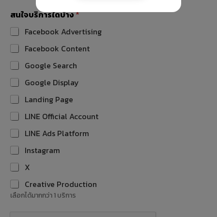
สนใจบริการใดบ้าง
*
Facebook Advertising
Facebook Content
Google Search
Google Display
Landing Page
LINE Official Account
LINE Ads Platform
Instagram
X
Creative Production
เลือกได้มากกว่า 1 บริการ