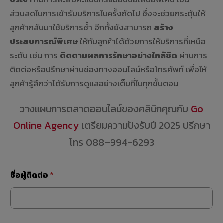
ส่วนลดในการเข้ารับบริการในครั้งถัดไป ซึ่งจะช่วยกระตุ้นให้
ลูกค้ากลับมาใช้บริการซ้ำ อีกทั้งยังสามารถ
สร้าง
ประสบการณ์พิเศษ
ให้กับลูกค้าได้ด้วยการให้บริการที่เหนือ
ระดับ เช่น การ
ติดตามผลการรักษาอย่างใกล้ชิด
ผ่านการ
ติดต่อหรือปรึกษาผ่านช่องทางออนไลน์หรือโทรศัพท์ เพื่อให้
ลูกค้ารู้สึกว่าได้รับการดูแลอย่างเต็มที่ในทุกขั้นตอน
วางแผนการตลาดออนไลน์ของคลินิกคุณกับ
Go
Online Agency
เตรียมความปังรับปี 2025 ปรึกษา
โทร 088–994-6293
*
ชื่อผู้ติดต่อ
*
เ
บ
อ
ร์
โ