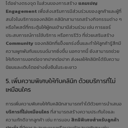
ได้อย่างตรงจุด ในส่วนของการสร้าง
แคมเปญ
Engagement
เพื่อส่งเสริมการมีส่วนร่วมของลูกค้าและผู้ที่
สนใจในบริการของคลินิก คลินิกสามารถสร้างกิจกรรมต่าง ๆ
หรือโพสต์ที่กระตุ้นให้ผู้คนเข้ามามีส่วนร่วม เช่น การแชร์
ประสบการณ์การใช้บริการ หรือการรีวิว ที่ช่วยเสริมสร้าง
Community
ของคลินิกที่แข็งแกร่งขึ้นและทำให้ลูกค้ารู้สึกมี
ความผูกพันกับแบรนด์มากยิ่งขึ้น นอกจากนี้ ยังสามารถช่วย
ให้เกิดการบอกต่อจากปากต่อปาก ส่งผลให้คลินิกได้รับความ
นิยมและเติบโตอย่างยั่งยืนในระยะยาว
5. เพิ่มความพิเศษให้กับคลินิก ด้วยบริการที่ไม่
เหมือนใคร
การเพิ่มความพิเศษให้กับคลินิกสามารถทำได้ด้วยการนำเสนอ
บริการที่ไม่เหมือนใคร
ที่สามารถสร้างความประทับใจและ
ความภักดีจากลูกค้า เช่น การมอบ
สิทธิพิเศษสำหรับลูกค้า
ประจำ
ที่มีการสะสมคะแนนหรือมอบข้อเสนอพิเศษ เช่น