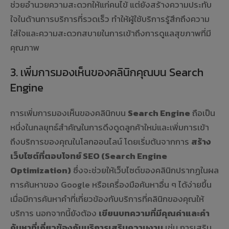
ช่วยอำนวยความสะดวกให้แก่คนไข้ แต่ยังสร้างความประทับ
ใจในด้านการบริการที่รวดเร็ว ทำให้ผู้ใช้บริการรู้สึกถึงความ
ใส่ใจและความสะดวกสบายในการเข้าถึงการดูแลสุขภาพที่มี
คุณภาพ
3. เพิ่มการมองเห็นของคลินิกคุณบน Search
Engine
การเพิ่มการมองเห็นของคลินิกบน
Search Engine
ถือเป็น
หนึ่งในกลยุทธ์สำคัญในการดึงดูดลูกค้าใหม่และเพิ่มการเข้า
ถึงบริการของคุณในโลกออนไลน์ โดยเริ่มต้นจากการ
สร้าง
เว็บไซต์ที่ตอบโจทย์ SEO (Search Engine
Optimization)
ซึ่งจะช่วยให้เว็บไซต์ของคลินิกปรากฏในผล
การค้นหาของ Google หรือเครื่องมือค้นหาอื่น ๆ ได้ง่ายขึ้น
เมื่อมีการค้นหาคำที่เกี่ยวข้องกับบริการที่คลินิกของคุณให้
บริการ นอกจากนี้ยังต้อง
เขียนบทความที่มีคุณค่าและคำ
ค้นหาที่เกี่ยวข้องกับบริการเสริมความงาม
เช่น การเสริม