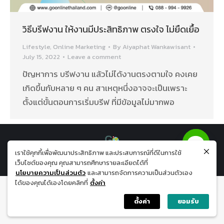
วิธีบรีฟงาน ให้งานมีประสิทธิภาพ ตรงใจ ไม่ยืดเยื้อ
Lifestyle
,
Online Marketing
By
Aiyaphat Wankawisant
July 15, 2022
Leave a comment
ปัญหาการ บรีฟงาน แล้วไม่ได้งานตรงตามใจ คงเคย
เกิดขึ้นกับหลาย ๆ คน สาเหตุหนึ่งอาจจะเป็นเพราะ
ตั้งแต่ขั้นตอนการเริ่มบรีฟ ที่มีข้อมูลไม่มากพอ
เราใช้คุกกี้เพื่อพัฒนาประสิทธิภาพ และประสบการณ์ที่ดีในการใช้
All Right Reserved 2019 | Go Online Agency Co.,Ltd.
เว็บไซต์ของคุณ คุณสามารถศึกษารายละเอียดได้ที่
Previously used menu 1
นโยบายความเป็นส่วนตัว
และสามารถจัดการความเป็นส่วนตัวเอง
ได้ของคุณได้เองโดยคลิกที่
ตั้งค่า
ตั้งค่า
ยอมรับ