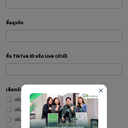
ฉ
ลี่
ย
/
ชื่อธุรกิจ
เ
ดื
อ
น
*
(
ชื่อ TikTok ID หรือ Link (ถ้ามี)
ถ้
า
มี
)
เลือกวัตถุประสงค์
*
เพิ่มการเข้าถึงลูกค้าใหม่
เพิ่มการรับชมวิดีโอ
เพิ่มผู้ติดตาม TikTok