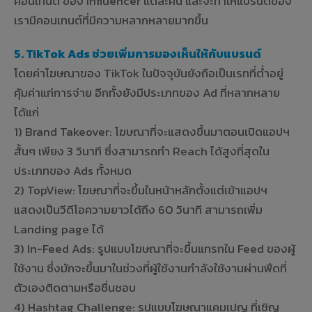
คอนเทนต์ ของ Influencer แต่ละคน และจะทำให้แบรนด์ของ
เรามีคอนเทนต์ที่มีความหลากหลายมากขึ้น
5. TikTok Ads ช่วยเพิ่มการมองเห็นให้กับแบรนด์
โดยค่าโฆษณาของ TikTok ในปัจจุบันยังถือเป็นเรทที่ต่ำอยู่
คุ้มค่าแก่การจ่าย อีกทั้งยังมีประเภทของ Ad ที่หลากหลาย
ได้แก่
1) Brand Takeover: โฆษณาที่จะแสดงขึ้นมาตอนเปิดแอปฯ
สั้นๆ เพียง 3 วินาที ซึ่งสามารถทำ Reach ได้สูงที่สุดใน
ประเภทของ Ads ทั้งหมด
2) TopView: โฆษณาที่จะขึ้นในหน้าหลักตั้งแต่เข้าแอปฯ
แสดงเป็นวีดีโอความยาวได้ถึง 60 วินาที สามารถเพิ่ม
Landing page ได้
3) In-Feed Ads: รูปแบบโฆษณาที่จะขึ้นแทรกใน Feed ของผู้
ใช้งาน ซึ่งมักจะขึ้นมาในช่วงที่ผู้ใช้งานกำลังใช้งานผ่านฟีดที่
ตัวเองติดตามหรือชื่นชอบ
4) Hashtag Challenge: รูปแบบโฆษณาแคมเปญ ที่เชิญ