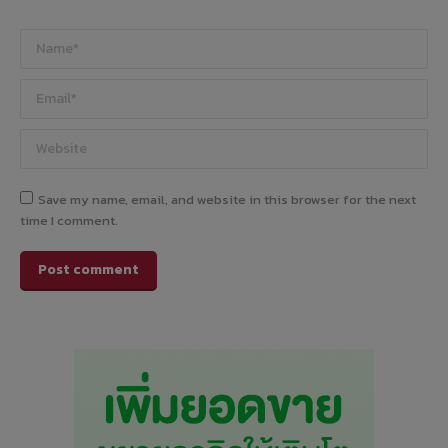
Name *
Email *
Website
Save my name, email, and website in this browser for the next
time I comment.
Post comment