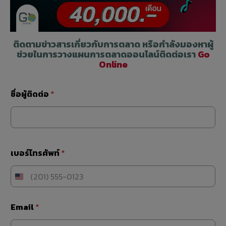
ติดตามข่าวสารเกี่ยวกับการตลาด
หรือกำลังมองหาผู้
ช่วยในการวางแผนการตลาดออนไลน์ติดต่อเรา
Go
Online
ชื่อผู้ติดต่อ
*
ง
เบอร์โทรศัพท์
*
บ
ป
ร
ะ
ม
า
Email
*
ณ
เ