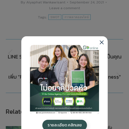
By
Aiyaphat Wankawisant
September 24, 2021
Leave a comment
Tags:
SWOT
การตลาดออนไลน์
PREVIOUS
LINE Sponsored Stickers ที่บอกความแบรนด์เป็นคุณ
NEXT
เพิ่ม “Follower” “ยอดขาย” หรือ “Brand Awareness”
บนธุรกิจแนวไหน ก็ปังได้ง่าย ๆ ด้วย LAP
Related Posts
รายละเอียด คลิกเลย
บุกตลาดเวียดนามแบบมีชั้นเชิง ดึงพลัง