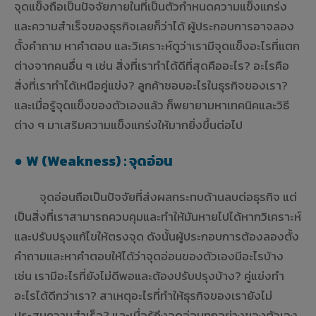
จุดแข็งถือเป็นปัจจัยภายในที่เป็นตัวกำหนดความแข็งแกร่ง
และความสำเร็จของธุรกิจเลยก็ว่าได้ ผู้ประกอบการอาจลอง
ตั้งคำถาม หาคำตอบ และวิเคราะห์ดูว่าเรามีจุดแข็งอะไรที่แตก
ต่างจากคนอื่น ๆ เช่น สิ่งที่เราทำได้ดีที่สุดคืออะไร? อะไรคือ
สิ่งที่เราทำได้เหนือคู่แข่ง? ลูกค้าชอบอะไรในธุรกิจของเรา?
และเมื่อรู้จุดแข็งของตัวเองแล้ว ก็พยายามหาเทคนิคและวิธี
ต่าง ๆ มาเสริมความแข็งแกร่งให้มากยิ่งขึ้นต่อไป
●
W (Weakness) : จุดอ่อน
จุดอ่อนถือเป็นปัจจัยที่ส่งผลกระทบด้านลบต่อธุรกิจ แต่
เป็นสิ่งที่เราสามารถควบคุมและทำให้มันหายไปได้หากวิเคราะห์
และปรับปรุงแก้ไขให้ตรงจุด ดังนั้นผู้ประกอบการต้องลองตั้ง
คำถามและหาคำตอบให้ได้ว่าจุดอ่อนของตัวเองมีอะไรบ้าง
เช่น เรามีอะไรที่ยังไม่ดีพอและต้องปรับปรุงบ้าง? คู่แข่งทำ
อะไรได้ดีกว่าเรา? สาเหตุอะไรที่ทำให้ธุรกิจของเรายังไม่
ประสบความสำเร็จ? และเมื่อรู้ถึงจุดอ่อนทุกอย่างของตัวเอง